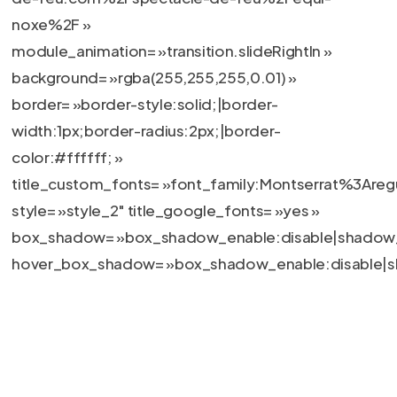
noxe%2F »
module_animation= »transition.slideRightIn »
background= »rgba(255,255,255,0.01) »
border= »border-style:solid;|border-
width:1px;border-radius:2px;|border-
color:#ffffff; »
title_custom_fonts= »font_family:Montserrat%3A
style= »style_2″ title_google_fonts= »yes »
box_shadow= »box_shadow_enable:disable|shadow_
hover_box_shadow= »box_shadow_enable:disable|s