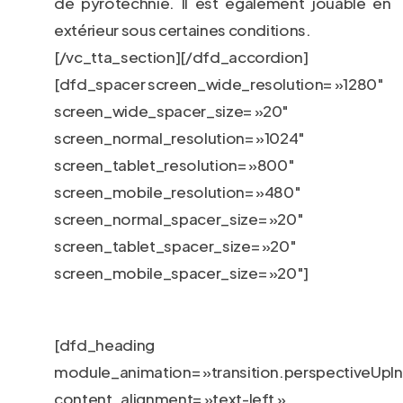
de pyrotechnie. Il est également jouable en
extérieur sous certaines conditions.
[/vc_tta_section][/dfd_accordion]
[dfd_spacer screen_wide_resolution= »1280″
screen_wide_spacer_size= »20″
screen_normal_resolution= »1024″
screen_tablet_resolution= »800″
screen_mobile_resolution= »480″
screen_normal_spacer_size= »20″
screen_tablet_spacer_size= »20″
screen_mobile_spacer_size= »20″]
[dfd_heading
module_animation= »transition.perspectiveUpIn
content_alignment= »text-left »