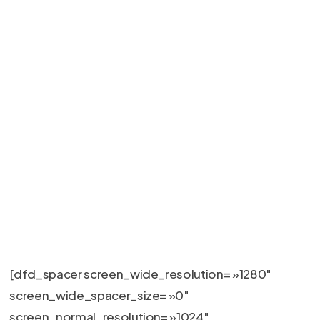
[dfd_spacer screen_wide_resolution= »1280″
screen_wide_spacer_size= »0″
screen_normal_resolution= »1024″