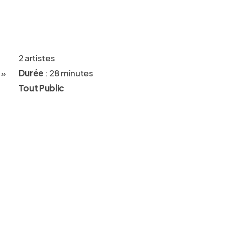
2 artistes
 »
Durée
: 28 minutes
Tout Public