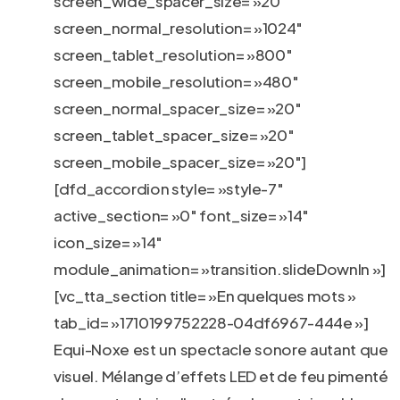
screen_wide_spacer_size= »20″
screen_normal_resolution= »1024″
screen_tablet_resolution= »800″
screen_mobile_resolution= »480″
screen_normal_spacer_size= »20″
screen_tablet_spacer_size= »20″
screen_mobile_spacer_size= »20″]
[dfd_accordion style= »style-7″
active_section= »0″ font_size= »14″
icon_size= »14″
module_animation= »transition.slideDownIn »]
[vc_tta_section title= »En quelques mots »
tab_id= »1710199752228-04df6967-444e »]
Equi-Noxe est un spectacle sonore autant que
visuel. Mélange d’effets LED et de feu pimenté