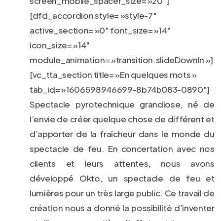
screen_mobile_spacer_size= »20″]
[dfd_accordion style= »style-7″
active_section= »0″ font_size= »14″
icon_size= »14″
module_animation= »transition.slideDownIn »]
[vc_tta_section title= »En quelques mots »
tab_id= »1606598946699-8b74b083-0890″]
Spectacle pyrotechnique grandiose, né de
l’envie de créer quelque chose de différent et
d’apporter de la fraicheur dans le monde du
spectacle de feu. En concertation avec nos
clients et leurs attentes, nous avons
développé Okto, un spectacle de feu et
lumières pour un très large public. Ce travail de
création nous a donné la possibilité d’inventer