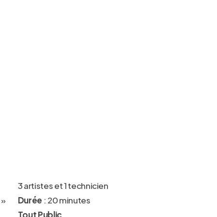
3 artistes et 1 technicien
 »
Durée
: 20 minutes
Tout Public