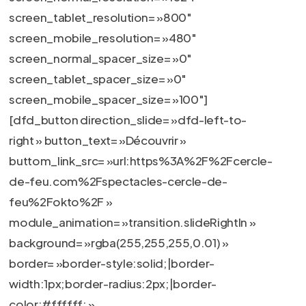
screen_tablet_resolution= »800″
screen_mobile_resolution= »480″
screen_normal_spacer_size= »0″
screen_tablet_spacer_size= »0″
screen_mobile_spacer_size= »100″]
[dfd_button direction_slide= »dfd-left-to-
right » button_text= »Découvrir »
buttom_link_src= »url:https%3A%2F%2Fcercle-
de-feu.com%2Fspectacles-cercle-de-
feu%2Fokto%2F »
module_animation= »transition.slideRightIn »
background= »rgba(255,255,255,0.01) »
border= »border-style:solid;|border-
width:1px;border-radius:2px;|border-
color:#ffffff; »