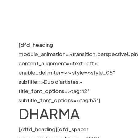
Skip
to
main
content
[dfd_heading
module_animation= »transition.perspectiveUpIn
content_alignment= »text-left »
enable_delimiter= » » style= »style_05″
subtitle= »Duo d’artistes »
title_font_options= »tag:h2″
subtitle_font_options= »tag:h3″]
DHARMA
[/dfd_heading][dfd_spacer