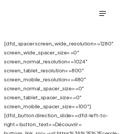
Menu
Menu
[dfd_spacer screen_wide_resolution= »1280″
screen_wide_spacer_size= »0″
screen_normal_resolution= »1024″
screen_tablet_resolution= »800″
screen_mobile_resolution= »480″
screen_normal_spacer_size= »0″
screen_tablet_spacer_size= »0″
screen_mobile_spacer_size= »100″]
[dfd_button direction_slide= »dfd-left-to-
right » button_text= »Découvrir »
buttom_link_src= »url:https%3A%2F%2Fcercle-