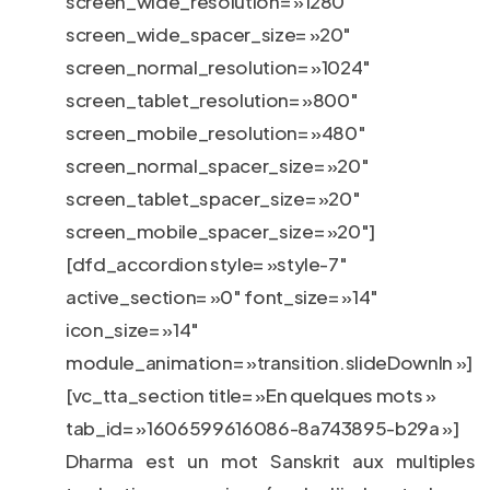
screen_wide_resolution= »1280″
screen_wide_spacer_size= »20″
screen_normal_resolution= »1024″
screen_tablet_resolution= »800″
screen_mobile_resolution= »480″
screen_normal_spacer_size= »20″
screen_tablet_spacer_size= »20″
screen_mobile_spacer_size= »20″]
[dfd_accordion style= »style-7″
active_section= »0″ font_size= »14″
icon_size= »14″
module_animation= »transition.slideDownIn »]
[vc_tta_section title= »En quelques mots »
tab_id= »1606599616086-8a743895-b29a »]
Dharma est un mot Sanskrit aux multiples