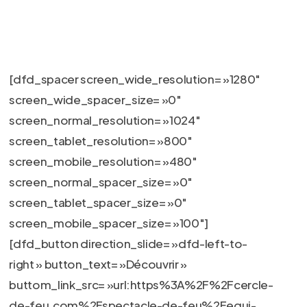
[dfd_spacer screen_wide_resolution= »1280″
screen_wide_spacer_size= »0″
screen_normal_resolution= »1024″
screen_tablet_resolution= »800″
screen_mobile_resolution= »480″
screen_normal_spacer_size= »0″
screen_tablet_spacer_size= »0″
screen_mobile_spacer_size= »100″]
[dfd_button direction_slide= »dfd-left-to-
right » button_text= »Découvrir »
buttom_link_src= »url:https%3A%2F%2Fcercle-
de-feu.com%2Fspectacle-de-feu%2Fequi-