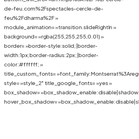
de-feu.com%2Fspectacles-cercle-de-
feu%2Fdharma%2F »
module_animation= »transition.slideRightIn »
background= »rgba(255,255,255,0.01) »
border= »border-style:solid;|border-
width:1px;border-radius:2px;|border-
color:#ffffff; »
title_custom_fonts= »font_family:Montserrat%3A
style= »style_2″ title_google_fonts= »yes »
box_shadow= »box_shadow_enable:disable|shadow_
hover_box_shadow= »box_shadow_enable:disable|s