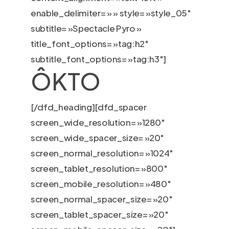
enable_delimiter= » » style= »style_05″
subtitle= »Spectacle Pyro »
title_font_options= »tag:h2″
subtitle_font_options= »tag:h3″]
ÔKTO
[/dfd_heading][dfd_spacer
screen_wide_resolution= »1280″
screen_wide_spacer_size= »20″
screen_normal_resolution= »1024″
screen_tablet_resolution= »800″
screen_mobile_resolution= »480″
screen_normal_spacer_size= »20″
screen_tablet_spacer_size= »20″