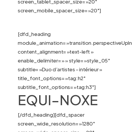
screen_tablet_spacer_size= »20″
screen_mobile_spacer_size= »20″]
[dfd_heading
module_animation= »transition.perspectiveUpIn
content_alignment= »text-left »
enable_delimiter= » » style= »style_05″
subtitle= »Duo d’artistes – intérieur »
title_font_options= »tag:h2″
subtitle_font_options= »tag:h3″]
EQUI–NOXE
[/dfd_heading][dfd_spacer
screen_wide_resolution= »1280″