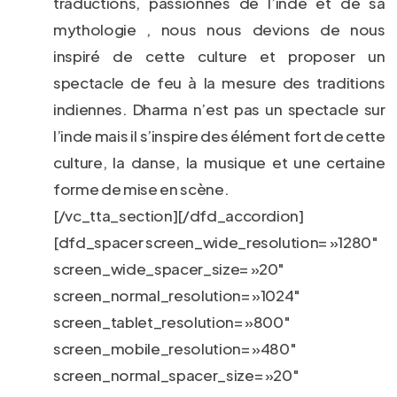
traductions, passionnés de l’inde et de sa
mythologie , nous nous devions de nous
inspiré de cette culture et proposer un
spectacle de feu à la mesure des traditions
indiennes. Dharma n’est pas un spectacle sur
l’inde mais il s’inspire des élément fort de cette
culture, la danse, la musique et une certaine
forme de mise en scène.
[/vc_tta_section][/dfd_accordion]
[dfd_spacer screen_wide_resolution= »1280″
screen_wide_spacer_size= »20″
screen_normal_resolution= »1024″
screen_tablet_resolution= »800″
screen_mobile_resolution= »480″
screen_normal_spacer_size= »20″