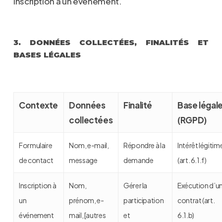
inscription à un événement.
3. DONNÉES COLLECTÉES, FINALITÉS ET
BASES LÉGALES
Contexte
Données
Finalité
Base légal
collectées
(RGPD)
Formulaire
Nom, e-mail,
Répondre à la
Intérêt légitim
de contact
message
demande
(art. 6.1.f)
Inscription à
Nom,
Gérer la
Exécution d’u
un
prénom, e-
participation
contrat (art.
événement
mail, [autres
et
6.1.b)