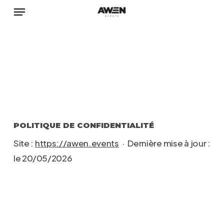
Menu
Skip
Menu
to
main
content
POLITIQUE DE CONFIDENTIALITÉ
Site :
https://awen.events
· Dernière mise à jour :
le 20/05/2026