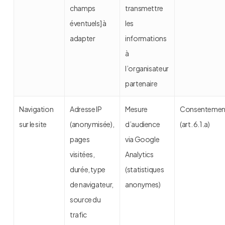
champs
transmettre
éventuels]
à
les
adapter
informations
à
l’organisateur
partenaire
Navigation
Adresse IP
Mesure
Consentemen
sur le site
(anonymisée),
d’audience
(art. 6.1.a)
pages
via Google
visitées,
Analytics
durée, type
(statistiques
de navigateur,
anonymes)
source du
trafic