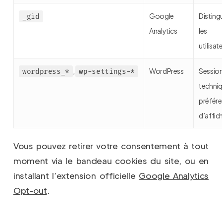
Google
Disting
_gid
Analytics
les
utilisat
,
WordPress
Sessio
wordpress_*
wp-settings-*
techniq
préfér
d’affic
Vous pouvez retirer votre consentement à tout
moment via le bandeau cookies du site, ou en
installant l’extension officielle
Google Analytics
Opt-out
.