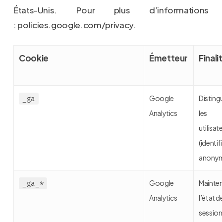
États-Unis. Pour plus d’informations
:
policies.google.com/privacy
.
Cookie
Émetteur
Finali
Google
Disting
_ga
Analytics
les
utilisat
(identif
anony
Google
Mainten
_ga_*
Analytics
l’état d
sessio