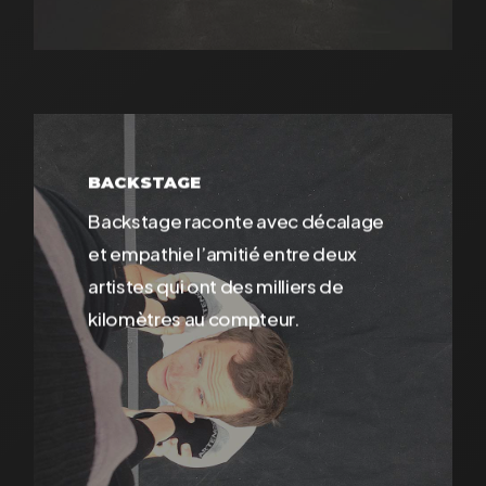
En
savoir
BACKSTAGE
plus
Backstage raconte avec décalage
et empathie l’amitié entre deux
artistes qui ont des milliers de
kilomètres au compteur.