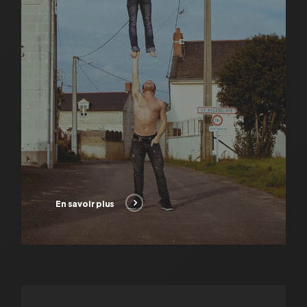
l’international.
Ils créent All Right! en 2013 qui
questionne l’engagement politique
et le divertissement. En 2017, En
Attendant La Suite, spectacle
circulaire pour 5 circassiens à
l’atmosphère orwellienne,
interroge l’amenuisement du libre-
arbitre (regard extérieur:
En savoir plus
Dominique Bettenfeld). En 2021
sort A Snack To Be, un huis clos
péri-urbain qui raconte la rencontre
improbable et fraternelle de 5
inconnus sur un snack d’aire de
En