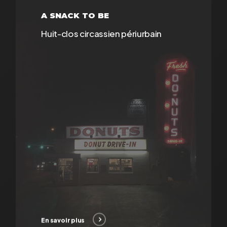
repos (mise en scène de Philippe
savoir
A SNACK TO BE
Nicolle).
plus
Huit-clos circassien périurbain
Pour la nouvelle création La vie
qu’on mène, LMSA souhaite revenir
au duo en créant une autofiction
(aide dramaturgique et mise en
scène: Gabor Rassov).
En savoir plus