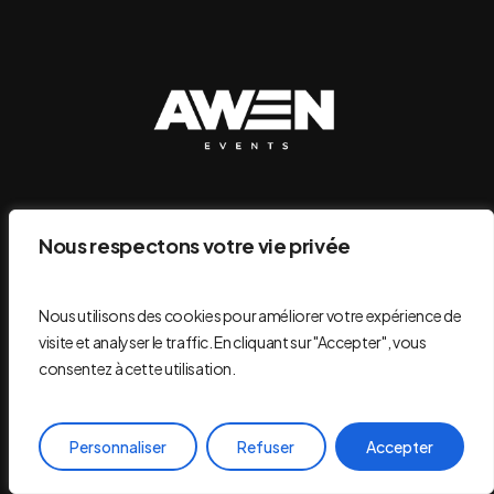
Nous respectons votre vie privée
S'abonner
Nous utilisons des cookies pour améliorer votre expérience de
visite et analyser le traffic. En cliquant sur "Accepter", vous
consentez à cette utilisation.
Mentions légales
Politique de confidentialité
Personnaliser
Refuser
Accepter
Conditions générales de vente