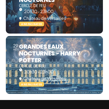
CERCLE DE FEU
20h30 - 23h00
Château de Versailles
A NE PAS RATER
GRANDES EAUX
29
AOU
NOCTURNES - HARRY
POTTER
CERCLE DE FEU
20h30 - 23h00
Château de Versailles
A NE PAS RATER