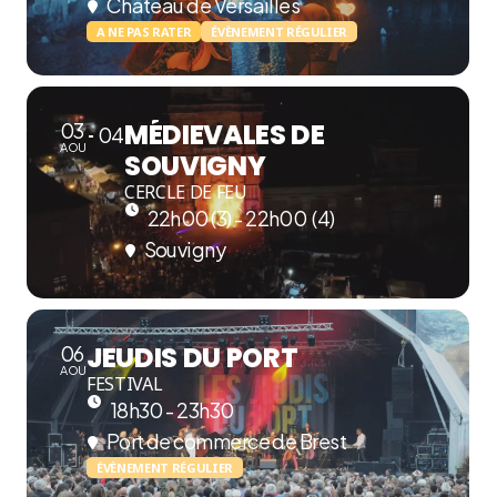
Château de Versailles
A NE PAS RATER
ÉVÈNEMENT RÉGULIER
MÉDIEVALES DE
03
04
AOU
SOUVIGNY
CERCLE DE FEU
22h00 (3) - 22h00
(4)
Souvigny
JEUDIS DU PORT
06
AOU
FESTIVAL
18h30 - 23h30
Port de commerce de Brest
ÉVÈNEMENT RÉGULIER