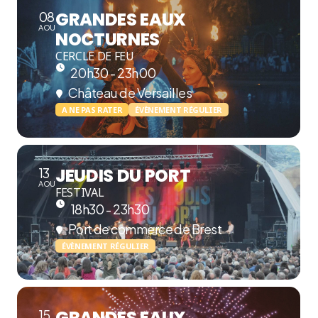
GRANDES EAUX
08
AOU
NOCTURNES
CERCLE DE FEU
20h30 - 23h00
Château de Versailles
A NE PAS RATER
ÉVÈNEMENT RÉGULIER
JEUDIS DU PORT
13
AOU
FESTIVAL
18h30 - 23h30
Port de commerce de Brest
ÉVÈNEMENT RÉGULIER
GRANDES EAUX
15