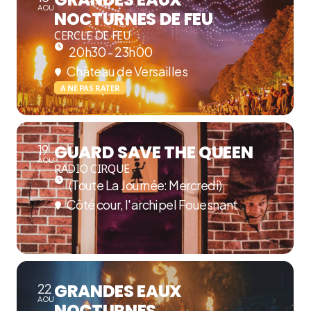
AOU
NOCTURNES DE FEU
CERCLE DE FEU
20h30 - 23h00
Château de Versailles
A NE PAS RATER
GUARD SAVE THE QUEEN
19
AOU
RADIO CIRQUE
(Toute La Journée: Mercredi)
Côté cour, l'archipel Fouesnant
GRANDES EAUX
22
AOU
NOCTURNES