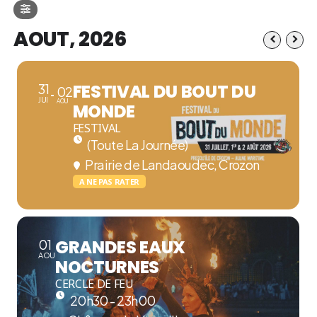
AOUT, 2026
FESTIVAL DU BOUT DU
31
02
JUI
AOU
MONDE
FESTIVAL
(Toute La Journée)
Prairie de Landaoudec, Crozon
A NE PAS RATER
GRANDES EAUX
01
AOU
NOCTURNES
CERCLE DE FEU
20h30 - 23h00