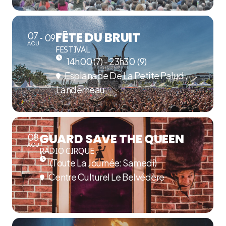
FÊTE DU BRUIT
07
09
AOU
FESTIVAL
14h00 (7) - 23h30
(9)
Esplanade De La Petite Palud ,
Landerneau
GUARD SAVE THE QUEEN
08
AOU
RADIO CIRQUE
(Toute La Journée: Samedi)
Centre Culturel Le Belvédère