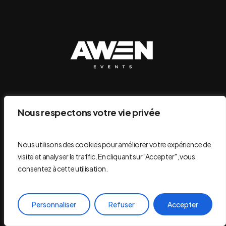
Nous respectons votre vie privée
S'abonner
Nous utilisons des cookies pour améliorer votre expérience de
visite et analyser le traffic. En cliquant sur "Accepter", vous
consentez à cette utilisation.
Mentions légales
Politique de confidentialité
Personnaliser
Refuser
Accepter
Conditions générales de vente